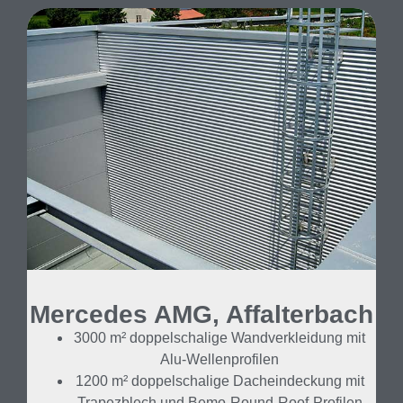
Mercedes AMG, Affalterbach
3000 m² doppelschalige Wandverkleidung mit
Alu-Wellenprofilen
1200 m² doppelschalige Dacheindeckung mit
Trapezblech und Bemo-Round-Roof-Profilen