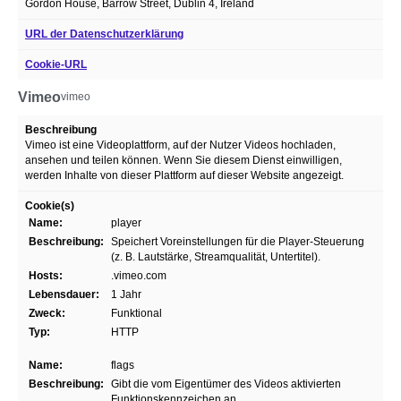
Gordon House, Barrow Street, Dublin 4, Ireland
URL der Datenschutzerklärung
Cookie-URL
Vimeo
vimeo
Beschreibung
Vimeo ist eine Videoplattform, auf der Nutzer Videos hochladen,
ansehen und teilen können. Wenn Sie diesem Dienst einwilligen,
werden Inhalte von dieser Plattform auf dieser Website angezeigt.
Cookie(s)
Name:
player
Beschreibung:
Speichert Voreinstellungen für die Player-Steuerung
(z. B. Lautstärke, Streamqualität, Untertitel).
Hosts:
.vimeo.com
Lebensdauer:
1 Jahr
Zweck:
Funktional
Typ:
HTTP
Name:
flags
Beschreibung:
Gibt die vom Eigentümer des Videos aktivierten
Funktionskennzeichen an.