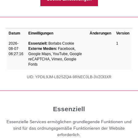
Datum
Einwilligungen
Änderungen
Version
2026-
Essenziell
:
Borlabs Cookie
1
08-07
Externe Medien
:
Facebook
,
06:27:16
Google Maps
,
YouTube
,
Google
reCAPTCHA
,
Vimeo
,
Google
Fonts
UID: YPDIL9JM-LB2SZQI4-9RNEC0LB-3VZOI3XR
Essenziell
Essenzielle Services ermöglichen grundlegende Funktionen und
sind für das ordnungsgemäße Funktionieren der Website
erforderlich.