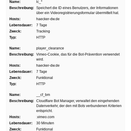
Name:
lc_*
Beschreibung:
Speichert die ID eines Benutzers, der Informationen
über ein Videoregistrierungsformular übermittelt hat.
Hosts:
haecker-dw.de
Lebensdauer:
7 Tage
Zweck:
Tracking
Typ:
HTTP
Name:
player_clearance
Beschreibung:
Vimeo-Cookie, das für die Bot-Prävention verwendet
wird.
Hosts:
haecker-dw.de
Lebensdauer:
7 Tage
Zweck:
Funktional
Typ:
HTTP
Name:
__cf_bm
Beschreibung:
Cloudflare Bot Manager, verwaltet den eingehenden
Datenverkehr, der den mit Bots verbundenen Kriterien
entspricht.
Hosts:
.vimeo.com
Lebensdauer:
30 Minuten
Zweck:
Funktional