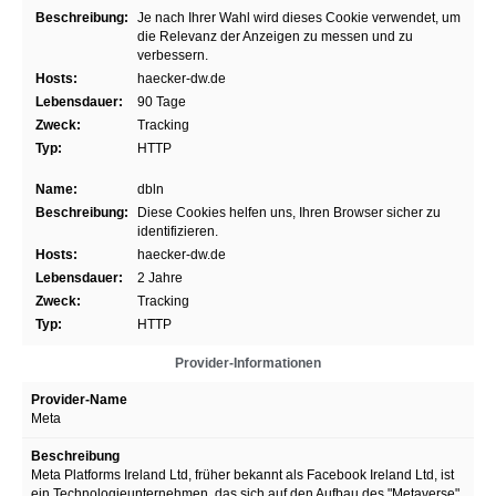
Beschreibung:
Je nach Ihrer Wahl wird dieses Cookie verwendet, um
die Relevanz der Anzeigen zu messen und zu
verbessern.
Hosts:
haecker-dw.de
Lebensdauer:
90 Tage
Zweck:
Tracking
Typ:
HTTP
Name:
dbln
Beschreibung:
Diese Cookies helfen uns, Ihren Browser sicher zu
identifizieren.
Hosts:
haecker-dw.de
Lebensdauer:
2 Jahre
Zweck:
Tracking
Typ:
HTTP
Provider-Informationen
Provider-Name
Meta
Beschreibung
Meta Platforms Ireland Ltd, früher bekannt als Facebook Ireland Ltd, ist
ein Technologieunternehmen, das sich auf den Aufbau des "Metaverse"